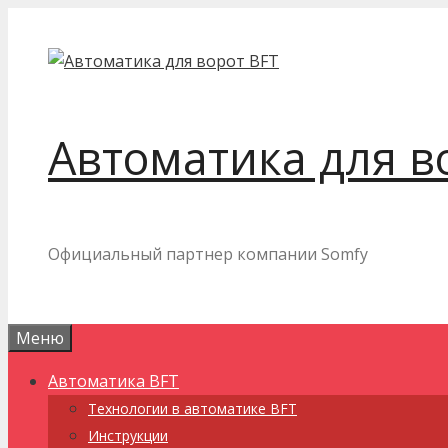
Перейти
к
содержимому
Автоматика для в
Официальный партнер компании Somfy
Меню
Автоматика BFT
Технологии в автоматике BFT
Инструкции