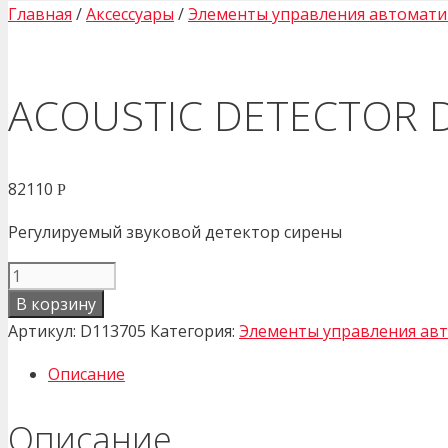
Главная
/
Аксессуары
/
Элементы управления автомат
ACOUSTIC DETECTOR 
82110
Р
Регулируемый звуковой детектор сирены
Количество
товара
В корзину
ACOUSTIC
Артикул:
D113705
Категория:
Элементы управления ав
DETECTOR
Описание
D113705
Описание