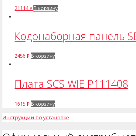
21114
В корзину
Р
Кодонаборная панель S
2456
В корзину
Р
Плата SCS WIE P111408
1615
В корзину
Р
Инструкции по установке