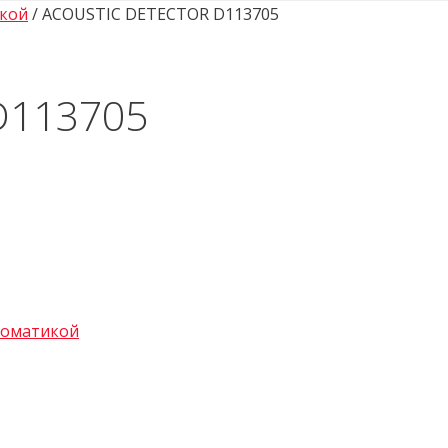
икой
/ ACOUSTIC DETECTOR D113705
D113705
томатикой