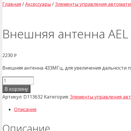
Главная
/
Аксессуары
/
Элементы управления автомат
Внешняя антенна AEL
2230
Р
Внешняя антенна 433МГц, для увеличения дальности п
Количество
товара
В корзину
Внешняя
Артикул:
D113632
Категория:
Элементы управления ав
антенна
Описание
AEL
433
Описание
D113632