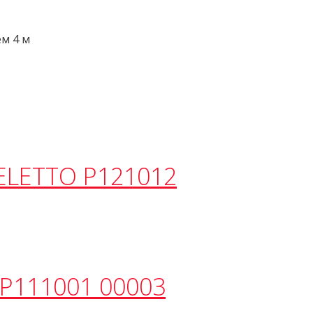
м 4 м
ELETTO P121012
 P111001 00003