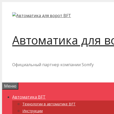
Перейти
к
содержимому
Автоматика для в
Официальный партнер компании Somfy
Меню
Автоматика BFT
Технологии в автоматике BFT
Инструкции