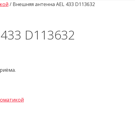
икой
/ Внешняя антенна AEL 433 D113632
 433 D113632
риёма.
томатикой