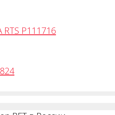
 RTS P111716
824