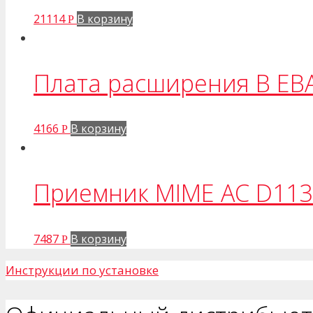
21114
В корзину
Р
Плата расширения B EBA
4166
В корзину
Р
Приемник MIME AC D113
7487
В корзину
Р
Инструкции по установке