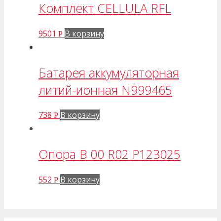
Комплект CELLULA RFL
9501
В корзину
Р
Батарея аккумуляторная
литий-ионная N999465
738
В корзину
Р
Опора B 00 R02 P123025
552
В корзину
Р