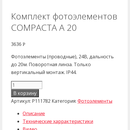
Комплект фотоэлементов
COMPACTA A 20
3636
Р
Фотоэлементы (проводные), 24В, дальность
до 20м. Поворотная линза. Только
вертикальный монтаж. IP44.
Количество
товара
В корзину
Комплект
Артикул:
P111782
Категория:
Фотоэлементы
фотоэлементов
Описание
COMPACTA
Технические харрактеристики
A
Видео